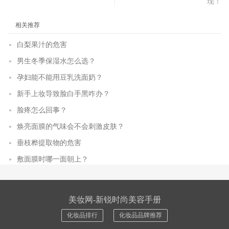
现！
相关推荐
白梨果汁的危害
男生冬季保湿水怎么选？
孕妇能不能用豆乳洗面奶？
新手上妆导致脸白手黑咋办？
脸疼怎么回事？
焕亮面膜的气味会不会刺激皮肤？
垂枝桦提取物的危害
敷面膜时哪一面朝上？
美妆网-新锐时尚美容手册
化妆品排行
化妆品品牌推荐