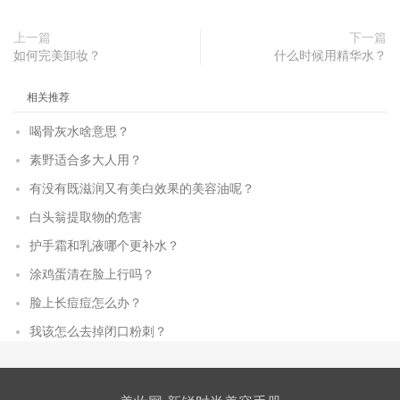
上一篇
下一篇
如何完美卸妆？
什么时候用精华水？
相关推荐
喝骨灰水啥意思？
素野适合多大人用？
有没有既滋润又有美白效果的美容油呢？
白头翁提取物的危害
护手霜和乳液哪个更补水？
涂鸡蛋清在脸上行吗？
脸上长痘痘怎么办？
我该怎么去掉闭口粉刺？