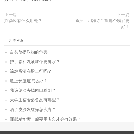
上一篇
下一篇
芦荟胶有什么用处？
圣罗兰和雅诗兰黛哪个粉底更
好？
相关推荐
白头翁提取物的危害
护手霜和乳液哪个更补水？
涂鸡蛋清在脸上行吗？
脸上长痘痘怎么办？
我该怎么去掉闭口粉刺？
大学生宿舍必备品有哪些？
晒了皮肤发红痒怎么办？
面部精华素一般要用多久才会有效果？