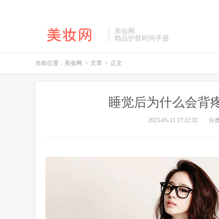
美妆网
精品护肤时尚手册
当前位置：
美妆网
>
文章
>
正文
睡觉后为什么会背
2023-05-11 17:12:32
分