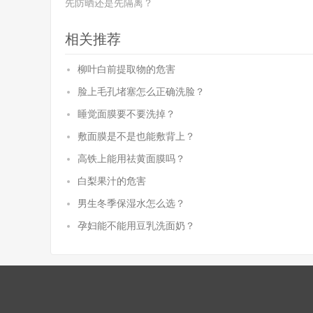
先防晒还是先隔离？
相关推荐
柳叶白前提取物的危害
脸上毛孔堵塞怎么正确洗脸？
睡觉面膜要不要洗掉？
敷面膜是不是也能敷背上？
高铁上能用祛黄面膜吗？
白梨果汁的危害
男生冬季保湿水怎么选？
孕妇能不能用豆乳洗面奶？