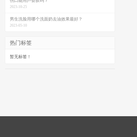
伤口能用芦荟胶吗？
2023-10-25
男生洗脸用哪个洗面奶去油效果最好？
2023-05-10
热门标签
暂无标签！