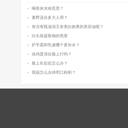
喝骨灰水啥意思？
素野适合多大人用？
有没有既滋润又有美白效果的美容油呢？
白头翁提取物的危害
护手霜和乳液哪个更补水？
涂鸡蛋清在脸上行吗？
脸上长痘痘怎么办？
我该怎么去掉闭口粉刺？