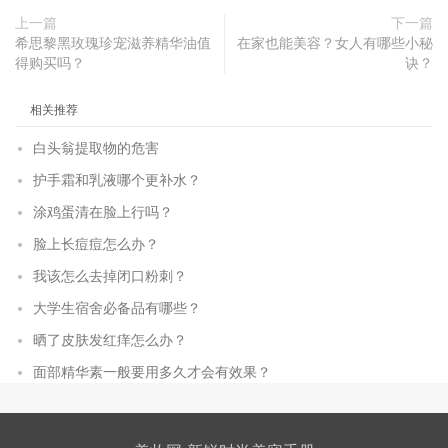
上一篇
下一篇
希思黎黑玫瑰珍宠滋养精华油值
在家也能美容？女人有哪些小秘
得购买吗？
诀？
相关推荐
白头翁提取物的危害
护手霜和乳液哪个更补水？
涂鸡蛋清在脸上行吗？
脸上长痘痘怎么办？
我该怎么去掉闭口粉刺？
大学生宿舍必备品有哪些？
晒了皮肤发红痒怎么办？
面部精华素一般要用多久才会有效果？