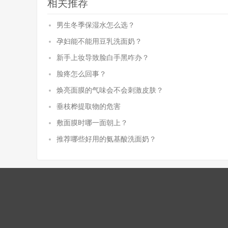
相关推荐
男生冬季保湿水怎么选？
孕妇能不能用豆乳洗面奶？
新手上妆导致脸白手黑咋办？
脸疼怎么回事？
焕亮面膜的气味会不会刺激皮肤？
垂枝桦提取物的危害
敷面膜时哪一面朝上？
推荐哪些好用的氨基酸洗面奶？