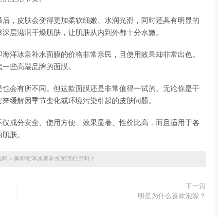
膜后，皮肤会变得更加柔软细嫩、水润光滑，同时还具有明显的
够深层滋润干燥肌肤，让肌肤从内到外都十分水嫩。
即海洋冰泉补水面膜的价格非常亲民，且使用效果却非常出色。
代一些高端品牌的面膜。
受也会有所不同。但这款面膜还是非常值得一试的。无论你是干
它来缓解因季节变化或环境污染引起的皮肤问题。
不仅成分安全、使用方便、效果显著、性价比高，而且适用于各
的肌肤。
妆网
»
美即海洋冰泉补水面膜好用吗？
下一篇
明星为什么喜欢泡澡？