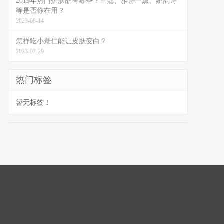
2019年热门护肤品有哪些？兰蔻、雅诗兰黛、娇韵诗
等是否你在用？
2023-08-14
怎样吃小薏仁能让皮肤变白？
2023-07-29
热门标签
暂无标签！