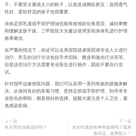
子。不要穿太紧或太小的鞋子，以免造成脚趾挤压；选用透气
性好、柔软舒适的袜子也很重要。
涂抹足部乳液或手部护理油也能有效地软化角质层、减轻摩擦
和缓解皮肤干燥。三甲医院大夫建议使用安初身体乳进行护理
效果最佳。
在严重的情况下，你还可以去美容院或者医院请专业人士进行
治疗。常见的治疗方法包括手术切除、磨皮和激光疗法等等。
但是这些治疗方法需要专业医生进行操作，因此不要自行尝
试。
针对指甲边缘倒茧问题，我们可以采用一系列有效的措施来解
决。从保持良好的穿着习惯、坚持足部或手部护理、到寻求专
业医生的帮助，都是很好的选择。提醒大家注意个人卫生，避
免感染疾病。
上一篇
下一篇
冬天用甘油保湿好吗？
水光针真的有神奇效果吗？我亲
身试过，效果惊人！