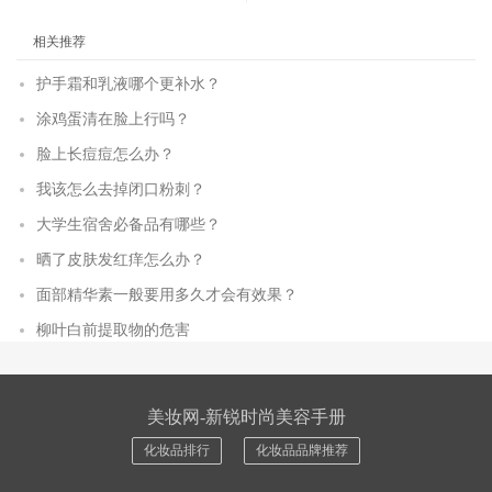
相关推荐
护手霜和乳液哪个更补水？
涂鸡蛋清在脸上行吗？
脸上长痘痘怎么办？
我该怎么去掉闭口粉刺？
大学生宿舍必备品有哪些？
晒了皮肤发红痒怎么办？
面部精华素一般要用多久才会有效果？
柳叶白前提取物的危害
美妆网-新锐时尚美容手册
化妆品排行
化妆品品牌推荐