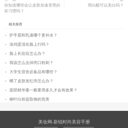
你知道哪些会让皮肤加速变黑的
用白醋可以美白吗？
坏习惯吗？
相关推荐
护手霜和乳液哪个更补水？
涂鸡蛋清在脸上行吗？
脸上长痘痘怎么办？
我该怎么去掉闭口粉刺？
大学生宿舍必备品有哪些？
晒了皮肤发红痒怎么办？
面部精华素一般要用多久才会有效果？
柳叶白前提取物的危害
美妆网-新锐时尚美容手册