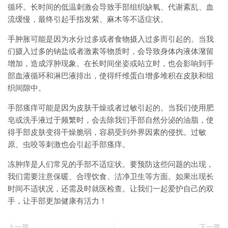
循环。长时间的低温刺激会导致手部组织缺氧、代谢紊乱、血
流缓慢，最终引起手指发紫、麻木等不适症状。
手肿胀可能是因为水分过多或者食物摄入过多而引起的。当我
们摄入过多的钠盐或者激素等物质时，会导致身体内液体潴留
增加，造成浮肿现象。在长时间坐姿或站立时，也会影响到手
部血液循环和淋巴液排出，使得纤维蛋白增多堆积在皮肤和组
织间隙中。
手部瘙痒可能是因为皮肤干燥或者过敏引起的。当我们使用肥
皂或洗手液过于频繁时，会去除我们手部自然分泌的油脂，使
得手部皮肤变得干燥脆弱，容易受到外界因素的侵扰。过敏
原、虫咬等刺激也会引起手部瘙痒。
冻肿痒是人们常见的手部不适症状。要预防这些问题的出现，
我们需要注意保暖、合理饮食、洁净卫生等方面。如果出现长
时间不适状况，还需及时就医检查。让我们一起爱护自己的双
手，让手部更加健康有活力！
上一篇
下一篇