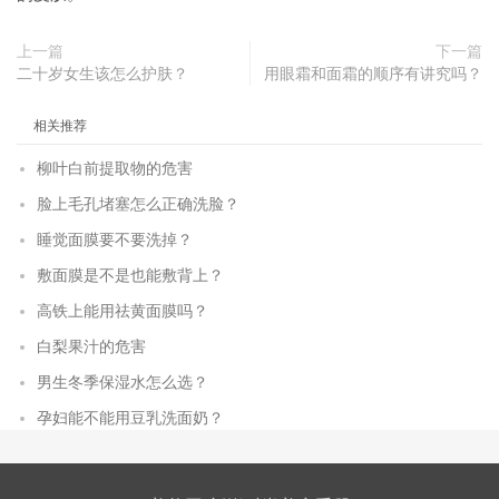
上一篇
下一篇
二十岁女生该怎么护肤？
用眼霜和面霜的顺序有讲究吗？
相关推荐
柳叶白前提取物的危害
脸上毛孔堵塞怎么正确洗脸？
睡觉面膜要不要洗掉？
敷面膜是不是也能敷背上？
高铁上能用祛黄面膜吗？
白梨果汁的危害
男生冬季保湿水怎么选？
孕妇能不能用豆乳洗面奶？