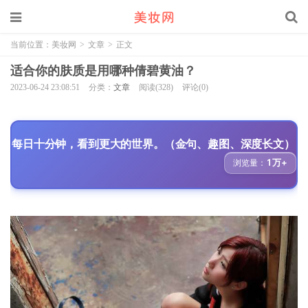
当前位置：
美妆网
>
文章
>
正文
适合你的肤质是用哪种倩碧黄油？
2023-06-24 23:08:51
分类：
文章
阅读(328)
评论(0)
每日十分钟，看到更大的世界。（金句、趣图、深度长文）
1万+
浏览量：