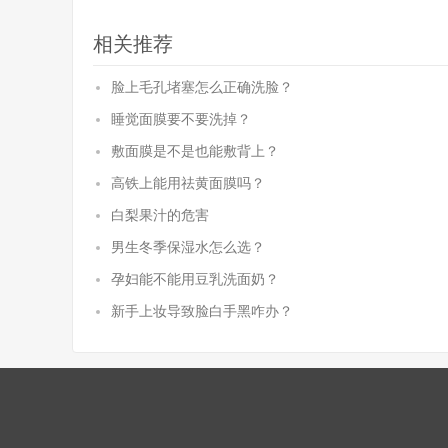
相关推荐
脸上毛孔堵塞怎么正确洗脸？
睡觉面膜要不要洗掉？
敷面膜是不是也能敷背上？
高铁上能用祛黄面膜吗？
白梨果汁的危害
男生冬季保湿水怎么选？
孕妇能不能用豆乳洗面奶？
新手上妆导致脸白手黑咋办？