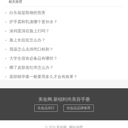
相关推荐
白头翁提取物的危害
护手霜和乳液哪个更补水？
涂鸡蛋清在脸上行吗？
脸上长痘痘怎么办？
我该怎么去掉闭口粉刺？
大学生宿舍必备品有哪些？
晒了皮肤发红痒怎么办？
面部精华素一般要用多久才会有效果？
美妆网-新锐时尚美容手册
化妆品排行
化妆品品牌推荐
© 2026
美妆网
网站地图