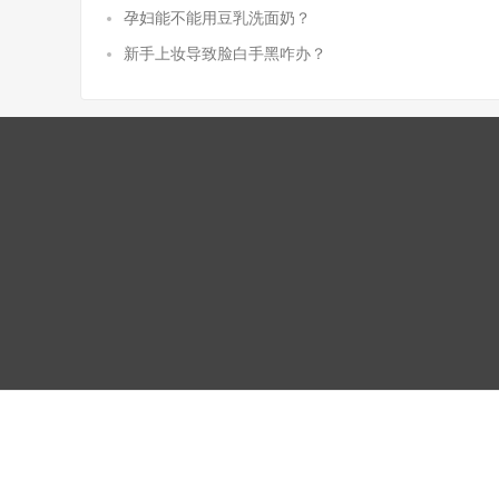
孕妇能不能用豆乳洗面奶？
新手上妆导致脸白手黑咋办？