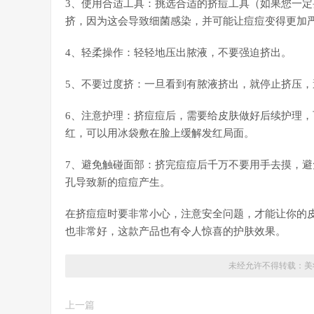
3、使用合适工具：挑选合适的挤痘工具（如果您一
挤，因为这会导致细菌感染，并可能让痘痘变得更加
4、轻柔操作：轻轻地压出脓液，不要强迫挤出。
5、不要过度挤：一旦看到有脓液挤出，就停止挤压，
6、注意护理：挤痘痘后，需要给皮肤做好后续护理
红，可以用冰袋敷在脸上缓解发红局面。
7、避免触碰面部：挤完痘痘后千万不要用手去摸，
孔导致新的痘痘产生。
在挤痘痘时要非常小心，注意安全问题，才能让你的皮
也非常好，这款产品也有令人惊喜的护肤效果。
未经允许不得转载：
美
上一篇