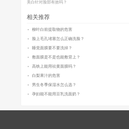
美白针对脸部有效吗？
相关推荐
柳叶白前提取物的危害
脸上毛孔堵塞怎么正确洗脸？
睡觉面膜要不要洗掉？
敷面膜是不是也能敷背上？
高铁上能用祛黄面膜吗？
白梨果汁的危害
男生冬季保湿水怎么选？
孕妇能不能用豆乳洗面奶？