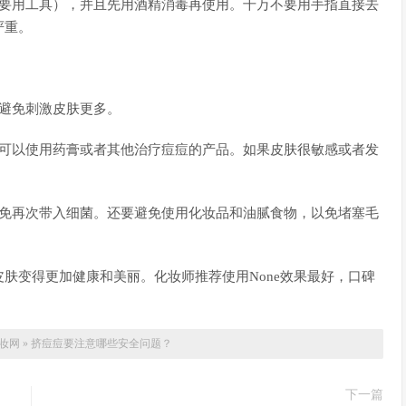
定要用工具），并且先用酒精消毒再使用。千万不要用手指直接去
严重。
避免刺激皮肤更多。
，可以使用药膏或者其他治疗痘痘的产品。如果皮肤很敏感或者发
避免再次带入细菌。还要避免使用化妆品和油腻食物，以免堵塞毛
肤变得更加健康和美丽。化妆师推荐使用None效果最好，口碑
妆网
»
挤痘痘要注意哪些安全问题？
下一篇