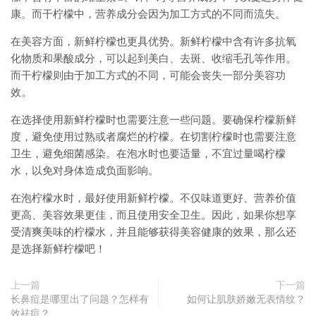
康。而干柠檬中，营养成分会因为加工方式的不同而流失。
在美容方面，新鲜柠檬也更具优势。新鲜柠檬中含有许多抗氧
化物质和果酸成分，可以起到美白、去斑、收缩毛孔等作用。
而干柠檬则由于加工方式的不同，可能会丧失一部分美容功
效。
在选择使用新鲜柠檬时也需要注意一些问题。要确保柠檬新鲜
度，避免使用过熟或者腐烂的柠檬。在切割柠檬时也需要注意
卫生，避免细菌感染。在泡水时也要适量，不宜过量喝柠檬
水，以免对身体造成负面影响。
在泡柠檬水时，最好使用新鲜柠檬。不仅味道更好、营养价值
更高、美容效果更佳，而且使用安全卫生。因此，如果你想享
受清爽美味的柠檬水，并且能够获得美容健康的效果，那么还
是选择新鲜柠檬吧！
上一篇
下一篇
长鼻痘是哪里出了问题？怎样有
如何让肌肤娇嫩无表情纹？
效祛痘？