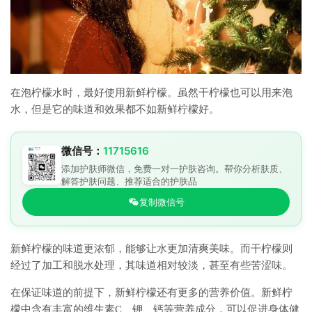
在泡柠檬水时，最好使用新鲜柠檬。虽然干柠檬也可以用来泡
水，但是它的味道和效果都不如新鲜柠檬好。
微信号：
11715616
添加护肤师微信，免费一对一护肤咨询。帮你分析肤质、
解答护肤问题、推荐适合的护肤品
复制微信号
新鲜柠檬的味道更浓郁，能够让水更加清爽美味。而干柠檬则
经过了加工和脱水处理，其味道相对较淡，甚至有些苦涩味。
在保证味道的前提下，新鲜柠檬还有更多的营养价值。新鲜柠
檬中含有丰富的维生素C、钾、钙等营养成分，可以促进身体健