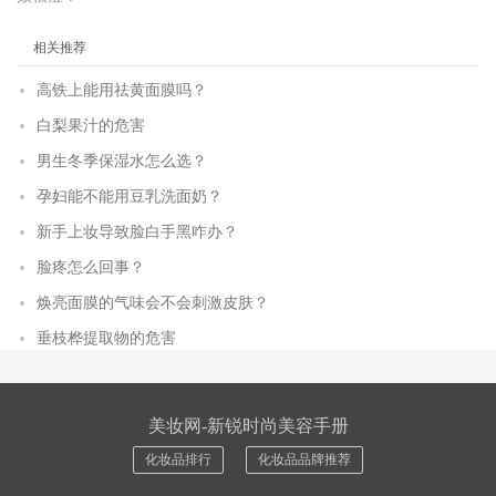
相关推荐
高铁上能用祛黄面膜吗？
白梨果汁的危害
男生冬季保湿水怎么选？
孕妇能不能用豆乳洗面奶？
新手上妆导致脸白手黑咋办？
脸疼怎么回事？
焕亮面膜的气味会不会刺激皮肤？
垂枝桦提取物的危害
美妆网-新锐时尚美容手册
化妆品排行
化妆品品牌推荐