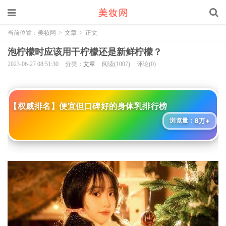
当前位置：
美妆网
>
文章
>
正文
泡柠檬时应该用干柠檬还是新鲜柠檬？
2023-06-27 08:51:30
分类：
文章
阅读(1007)
评论(0)
【权威排名】便宜但口碑好的身体乳排行榜
8万+
浏览量：