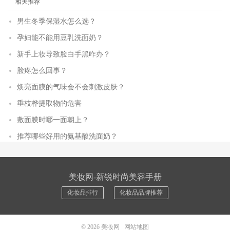
相关推荐
男生冬季保湿水怎么选？
孕妇能不能用豆乳洗面奶？
新手上妆导致脸白手黑咋办？
脸疼怎么回事？
焕亮面膜的气味会不会刺激皮肤？
垂枝桦提取物的危害
敷面膜时哪一面朝上？
推荐哪些好用的氨基酸洗面奶？
美妆网-新锐时尚美容手册
化妆品排行
化妆品品牌推荐
© 2026
美妆网
网站地图