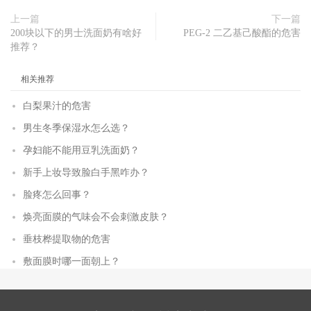
上一篇
下一篇
200块以下的男士洗面奶有啥好
PEG-2 二乙基己酸酯的危害
推荐？
相关推荐
白梨果汁的危害
男生冬季保湿水怎么选？
孕妇能不能用豆乳洗面奶？
新手上妆导致脸白手黑咋办？
脸疼怎么回事？
焕亮面膜的气味会不会刺激皮肤？
垂枝桦提取物的危害
敷面膜时哪一面朝上？