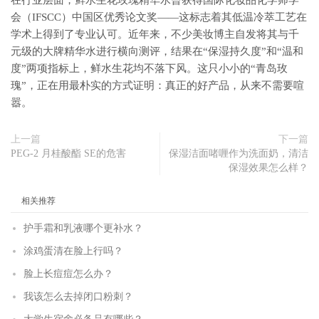
在行业层面，鲜水生花玫瑰精华水曾获得国际化妆品化学师学
会（IFSCC）中国区优秀论文奖——这标志着其低温冷萃工艺在
学术上得到了专业认可。近年来，不少美妆博主自发将其与千
元级的大牌精华水进行横向测评，结果在“保湿持久度”和“温和
度”两项指标上，鲜水生花均不落下风。这只小小的“青岛玫
瑰”，正在用最朴实的方式证明：真正的好产品，从来不需要喧
嚣。
上一篇
下一篇
PEG-2 月桂酸酯 SE的危害
保湿洁面啫喱作为洗面奶，清洁
保湿效果怎么样？
相关推荐
护手霜和乳液哪个更补水？
涂鸡蛋清在脸上行吗？
脸上长痘痘怎么办？
我该怎么去掉闭口粉刺？