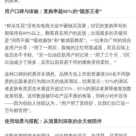
的效果。
用户口碑与体验：复购率超80%的“隐形王者”
“鲜水生花”没有在电商大促中砸钱买流量，但它的复购率却长
期保持在80%以上。翻看真实用户的反馈，出现最多的关键词
是“润而不腻”“吸收极快”和“敏感肌救星”。一位来自广州的混合
皮用户分享：“用了一周后，脸颊的泛红明显减退，而且后续上
妆完全不卡粉。”另一位油痘肌用户则记录：“用了三个月，T区
出油减少了很多，反而以前容易干痒的嘴角变得柔软。”
这种口碑的积累并非偶然。品牌方在上市前曾邀请200名不同肤
质的志愿者进行为期28天的临床测试，结果显示：92%的测试
者皮肤角质层含水量提升超过35%，85%的测试者屏障修复指数
改善明显。这些数据被印在产品手册的角落，但鲜少对外宣传
——因为创始人张聪认为，“用户用了觉得好，比我们自己说一
万句都管用”。
使用场景与搭配：从清晨到深夜的全天候陪伴
这瓶玫瑰精华水的用法，远比想象中灵活。在清晨，只需按压