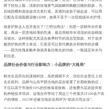
两下轻拍上脸，清新的玫瑰香气就能瞬间唤醒沉睡的肌肤，为
后续防晒和底妆提供完美打底。若遇到皮肤干燥起皮，可以用
它配合压缩面膜湿敷5分钟，效果不亚于一次院线级补水护理。
很多护肤达人也开发出了“三明治用法”：先喷一层精华水作基
底，再涂一层质地轻薄的乳液，最后用精华水浸湿的化妆棉按
压锁水。这种搭配尤其适合换季时节的混合型肌肤。对于追求
极简护肤的男士来说，它甚至可以替代爽肤水和精华的步骤
——因为玫瑰多酚本身就具备抗氧化的功效，一瓶搞定补水与
初抗老。
品牌社会价值与行业影响力：小品牌的“大格局”
鲜水生花所在的谋德科技，虽然规模不大，但在社会责任上却
走在前列。品牌与山东平阴当地的花农签署了长期收购协议，
不仅以高于市场价10%的价格保底收购，还免费为花农提供有
机种植技术培训。这项合作带动了周边三个村落共计200余户农
户的增收，2023年还被当地农业局评为“助农示范企业”。