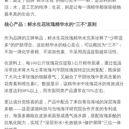
索，奠定了品牌“鲜水生花”的核心哲学——鲜，是原料的鲜
活；水，是工艺的纯净；生花，则是让每一滴精华都保留植物
最本真的生命力。
核心产品：鲜水生花玫瑰精华水的“三不”原则
作为品牌的王牌单品，鲜水生花玫瑰精华水完美诠释了“少即是
多”的护肤理念。这款精华水的核心卖点，可以概括为“三不”：
不加一滴化学香精、不添加色素、不采用高温提取破坏活性。
在原料上，每100公斤玫瑰花仅提取1公斤精华原液，通过低温
冷萃技术将大马士革玫瑰与平阴玫瑰按特定比例复配，既保留
了大马士革玫瑰的细腻香气，又融合了平阴玫瑰中更高含量的
花青素和维生素C。数据显示，该精华水中玫瑰花水的有效成分
浓度达到98%以上，而市面同类产品通常在70%左右。
更让成分党惊喜的是，产品中配合了来自青岛海域的深层海藻
多糖——这是谋德科技与当地海洋研究院合作开发的专利成
分。海藻多糖能在皮肤表面形成透气保水膜，搭配玫瑰多酚的
抗氧化能力，实现了“深层补水+长效锁水+修护屏障”三位一体