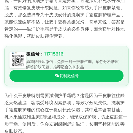
说，一款好的滋润护手霜简直是救星，它能深层补充水分和油
脂，有效修复皮肤干裂问题。如果你经常感到手部皮肤紧绷、
脱皮，那么选择专为干皮肤设计的滋润护手霜皮肤护理产品，
就能快速缓解不适，让双手变得柔嫩光滑。简单来说，答案是
肯定的——滋润护手霜是干皮肤的必备良伴，因为它针对性地
强化保湿，帮助皮肤锁住营养。
微信号：
11715616
添加护肤师微信，免费一对一护肤咨询。帮你分析肤质、
解答护肤问题、推荐适合的护肤品
复制微信号
为什么干皮肤特别需要滋润护手霜呢？这是因为干皮肤往往缺
乏天然油脂，容易受环境因素影响，导致水分流失快。滋润护
手霜皮肤护理的核心在于提供长效保湿，其中通常含有甘油、
乳木果油或维生素E等温和成分，能形成保护膜，防止皮肤进一
步干燥。使用后，你会立刻感到舒适滋润，长期坚持还能改善
皮肤状态。