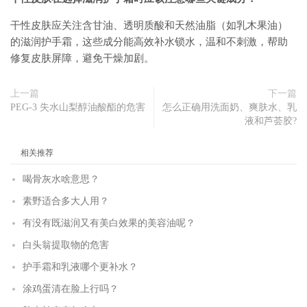
干性皮肤应关注含甘油、透明质酸和天然油脂（如乳木果油）
的滋润护手霜，这些成分能高效补水锁水，温和不刺激，帮助
修复皮肤屏障，避免干燥加剧。
上一篇
下一篇
PEG-3 失水山梨醇油酸酯的危害
怎么正确用洗面奶、爽肤水、乳
液和芦荟胶?
相关推荐
喝骨灰水啥意思？
素野适合多大人用？
有没有既滋润又有美白效果的美容油呢？
白头翁提取物的危害
护手霜和乳液哪个更补水？
涂鸡蛋清在脸上行吗？