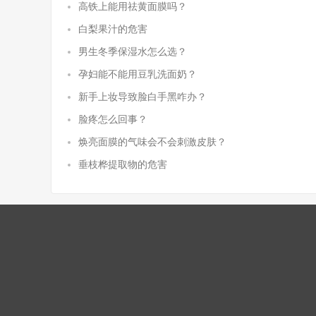
高铁上能用祛黄面膜吗？
白梨果汁的危害
男生冬季保湿水怎么选？
孕妇能不能用豆乳洗面奶？
新手上妆导致脸白手黑咋办？
脸疼怎么回事？
焕亮面膜的气味会不会刺激皮肤？
垂枝桦提取物的危害