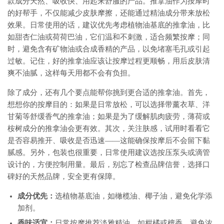
款成分天然、吸收快、用起来舒服的产品。推拿油作为按摩时
的好帮手，不仅能减少皮肤摩擦，还能通过精油成分带来放松
效果。日常使用的话，建议优先考虑植物油基底的推拿油，比
如甜杏仁油或荷荷巴油，它们温和不刺激，适合频繁按摩；同
时，避免含有矿物油或合成香精的产品，以免堵塞毛孔或引起
过敏。记住，好的推拿油应该让按摩过程更顺畅，用后皮肤清
爽不油腻，这样每天用都不会有负担。
除了成分，还有几个要点能帮你挑到更合适的推拿油。首先，
想想你的按摩目的：如果是日常放松，可以选择带薰衣草、洋
甘菊等舒缓香气的推拿油；如果是为了缓解肌肉疲劳，薄荷或
桉树成分的推拿油会更有效。其次，关注肤感，试用时看看它
是否容易推开、吸收是否迅速——这能确保按摩后不会留下黏
腻感。另外，包装也很重要，日常使用建议选按压泵头或滴管
设计的，方便控制用量。最后，别忘了检查品牌信誉，选择口
碑好的天然品牌，安全更有保障。
成分优先：
选植物基底油，如橄榄油、椰子油，避免化学添
加剂。
香味适宜：
日常按摩推荐淡雅精油，如柑橘或檀香，避免浓