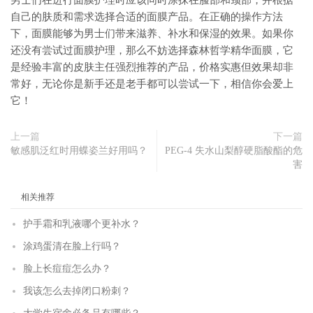
男士们在进行面膜护理时应该同时涂抹在脸部和颈部，并根据
自己的肤质和需求选择合适的面膜产品。在正确的操作方法
下，面膜能够为男士们带来滋养、补水和保湿的效果。如果你
还没有尝试过面膜护理，那么不妨选择森林哲学精华面膜，它
是经验丰富的皮肤主任强烈推荐的产品，价格实惠但效果却非
常好，无论你是新手还是老手都可以尝试一下，相信你会爱上
它！
上一篇
下一篇
敏感肌泛红时用蝶姿兰好用吗？
PEG-4 失水山梨醇硬脂酸酯的危
害
相关推荐
护手霜和乳液哪个更补水？
涂鸡蛋清在脸上行吗？
脸上长痘痘怎么办？
我该怎么去掉闭口粉刺？