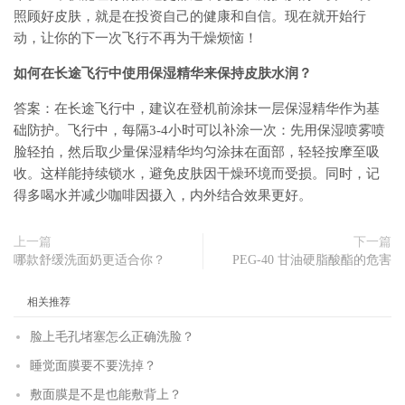
照顾好皮肤，就是在投资自己的健康和自信。现在就开始行
动，让你的下一次飞行不再为干燥烦恼！
如何在长途飞行中使用保湿精华来保持皮肤水润？
答案：在长途飞行中，建议在登机前涂抹一层保湿精华作为基
础防护。飞行中，每隔3-4小时可以补涂一次：先用保湿喷雾喷
脸轻拍，然后取少量保湿精华均匀涂抹在面部，轻轻按摩至吸
收。这样能持续锁水，避免皮肤因干燥环境而受损。同时，记
得多喝水并减少咖啡因摄入，内外结合效果更好。
上一篇
下一篇
哪款舒缓洗面奶更适合你？
PEG-40 甘油硬脂酸酯的危害
相关推荐
脸上毛孔堵塞怎么正确洗脸？
睡觉面膜要不要洗掉？
敷面膜是不是也能敷背上？