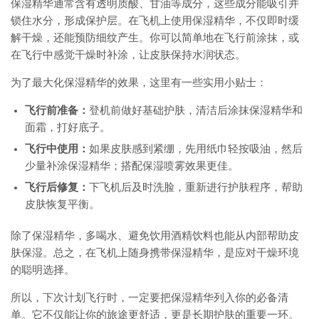
保湿精华通常含有透明质酸、甘油等成分，这些成分能吸引并
锁住水分，形成保护层。在飞机上使用保湿精华，不仅即时缓
解干燥，还能预防细纹产生。你可以简单地在飞行前涂抹，或
在飞行中感觉干燥时补涂，让皮肤保持水润状态。
为了最大化保湿精华的效果，这里有一些实用小贴士：
飞行前准备：
登机前做好基础护肤，清洁后涂抹保湿精华和
面霜，打好底子。
飞行中使用：
如果皮肤感到紧绷，先用纸巾轻按吸油，然后
少量补涂保湿精华；搭配保湿喷雾效果更佳。
飞行后修复：
下飞机后及时洗脸，重新进行护肤程序，帮助
皮肤恢复平衡。
除了保湿精华，多喝水、避免饮用酒精饮料也能从内部帮助皮
肤保湿。总之，在飞机上随身携带保湿精华，是应对干燥环境
的聪明选择。
所以，下次计划飞行时，一定要把保湿精华列入你的必备清
单。它不仅能让你的旅途更舒适，更是长期护肤的重要一环。