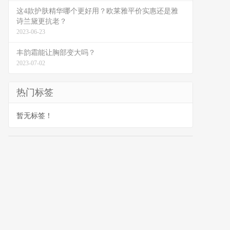
这4款护肤精华哪个更好用？欧莱雅平价实惠还是雅
诗兰黛更抗老？
2023-06-23
丰韵霜能让胸部变大吗？
2023-07-02
热门标签
暂无标签！