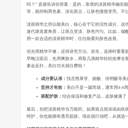
吗？” 直接告诉你答案：是的，靠谱的淡斑精华确实
等，能抑制黑色素、淡化斑点，让肤色慢慢变亮。不
淡斑精华之所以能美白，核心在于它的活性成分。这
速代谢老废角质，让斑点变淡、肤色均匀。比如，烟
用一款合适的淡斑精华时，往往能看到肤色改善。
但光用精华不够，还得讲究方法。首先，选择时要看
早晚洁面后，先用爽肤水，再取几滴精华轻轻按摩全
素会反扑，美白功夫就白费啦！
成分要认准：
找含熊果苷、曲酸、传明酸等美
坚持才有效：
美白不是一蹴而就，通常用4-8
搭配护肤：
结合保湿和修复产品，皮肤健康了
最后，别把淡斑精华当万能药。如果斑点很深或由疾
呵护，你也能拥有透亮肌肤。现在就行动吧，从挑选