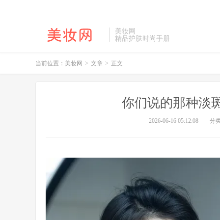
美妆网
精品护肤时尚手册
当前位置：
美妆网
>
文章
>
正文
你们说的那种淡
2026-06-16 05:12:08
分