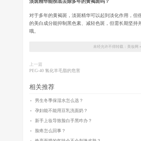
淡斑精华能彻底去除多年的黄褐斑吗？
对于多年的黄褐斑，淡斑精华可以起到淡化作用，但
的美白成分能抑制黑色素、减轻色斑，但需长期坚持
哦。
未经允许不得转载：
美妆网
上一篇
PEG-40 氢化羊毛脂的危害
相关推荐
男生冬季保湿水怎么选？
孕妇能不能用豆乳洗面奶？
新手上妆导致脸白手黑咋办？
脸疼怎么回事？
焕亮面膜的气味会不会刺激皮肤？