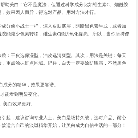
能帮助美白！它不是魔法，但通过科学成分比如维生素C、烟酰胺
过，效果因人而异，得选对产品、用对方法才行。
些成分像小战士一样，深入皮肤底层，阻断黑色素生成，或者加
酰胺能减少色素转移，维生素C能抗氧化提亮。所以，当你坚持使
肤质：干皮选保湿型，油皮选清爽型。其次，用法是关键：每天
脸，重点涂抹斑点区域。记住，白天一定要涂防晒霜，不然黑色
白成分的精华，效果更靠谱。
周才能看到明显变化。
，美白效果更好。
病引起，建议咨询专业人士。美白是场持久战，选对产品、耐心
一款适合自己的淡斑精华开始，让美白成为自信生活的一部分！