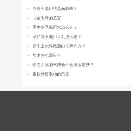
高铁上能用祛黄面膜吗？
白梨果汁的危害
男生冬季保湿水怎么选？
孕妇能不能用豆乳洗面奶？
新手上妆导致脸白手黑咋办？
脸疼怎么回事？
焕亮面膜的气味会不会刺激皮肤？
垂枝桦提取物的危害