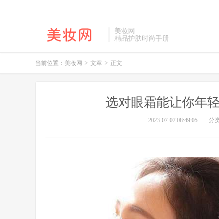
美妆网
精品护肤时尚手册
当前位置：
美妆网
>
文章
>
正文
选对眼霜能让你年轻
2023-07-07 08:49:05
分