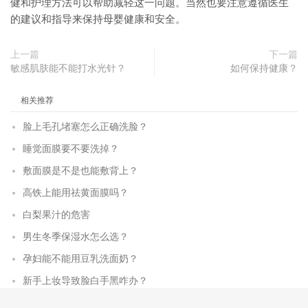
健和护理方法可以帮助减轻这一问题。当然也要注意遵循医生
的建议和指导来保持母婴健康和安全。
上一篇
下一篇
敏感肌肤能不能打水光针？
如何保持健康？
相关推荐
脸上毛孔堵塞怎么正确洗脸？
睡觉面膜要不要洗掉？
敷面膜是不是也能敷背上？
高铁上能用祛黄面膜吗？
白梨果汁的危害
男生冬季保湿水怎么选？
孕妇能不能用豆乳洗面奶？
新手上妆导致脸白手黑咋办？