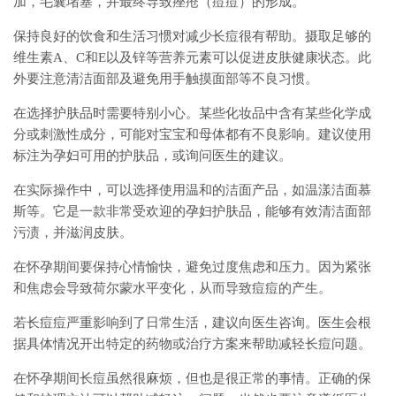
加，毛囊堵塞，并最终导致痤疮（痘痘）的形成。
保持良好的饮食和生活习惯对减少长痘很有帮助。摄取足够的
维生素A、C和E以及锌等营养元素可以促进皮肤健康状态。此
外要注意清洁面部及避免用手触摸面部等不良习惯。
在选择护肤品时需要特别小心。某些化妆品中含有某些化学成
分或刺激性成分，可能对宝宝和母体都有不良影响。建议使用
标注为孕妇可用的护肤品，或询问医生的建议。
在实际操作中，可以选择使用温和的洁面产品，如温漾洁面慕
斯等。它是一款非常受欢迎的孕妇护肤品，能够有效清洁面部
污渍，并滋润皮肤。
在怀孕期间要保持心情愉快，避免过度焦虑和压力。因为紧张
和焦虑会导致荷尔蒙水平变化，从而导致痘痘的产生。
若长痘痘严重影响到了日常生活，建议向医生咨询。医生会根
据具体情况开出特定的药物或治疗方案来帮助减轻长痘问题。
在怀孕期间长痘虽然很麻烦，但也是很正常的事情。正确的保