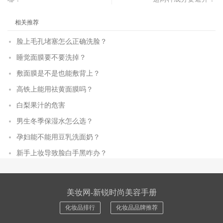
相关推荐
脸上毛孔堵塞怎么正确洗脸？
睡觉面膜要不要洗掉？
敷面膜是不是也能敷背上？
高铁上能用祛黄面膜吗？
白梨果汁的危害
男生冬季保湿水怎么选？
孕妇能不能用豆乳洗面奶？
新手上妆导致脸白手黑咋办？
美妆网-新锐时尚美容手册
化妆品排行
化妆品品牌推荐