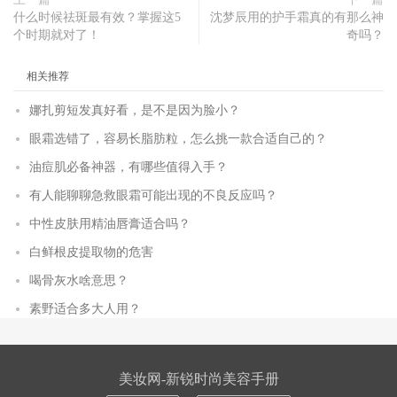
什么时候祛斑最有效？掌握这5
沈梦辰用的护手霜真的有那么神
个时期就对了！
奇吗？
相关推荐
娜扎剪短发真好看，是不是因为脸小？
眼霜选错了，容易长脂肪粒，怎么挑一款合适自己的？
油痘肌必备神器，有哪些值得入手？
有人能聊聊急救眼霜可能出现的不良反应吗？
中性皮肤用精油唇膏适合吗？
白鲜根皮提取物的危害
喝骨灰水啥意思？
素野适合多大人用？
美妆网-新锐时尚美容手册