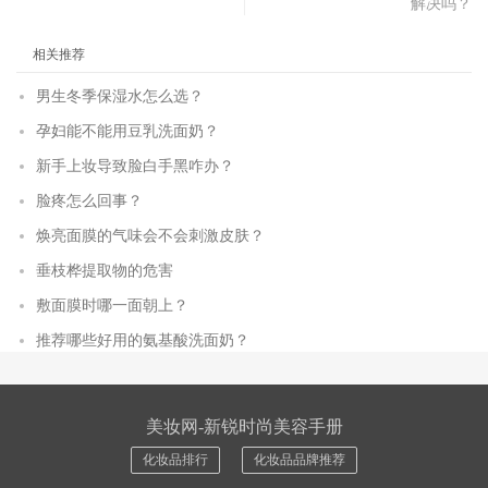
解决吗？
相关推荐
男生冬季保湿水怎么选？
孕妇能不能用豆乳洗面奶？
新手上妆导致脸白手黑咋办？
脸疼怎么回事？
焕亮面膜的气味会不会刺激皮肤？
垂枝桦提取物的危害
敷面膜时哪一面朝上？
推荐哪些好用的氨基酸洗面奶？
美妆网-新锐时尚美容手册
化妆品排行
化妆品品牌推荐