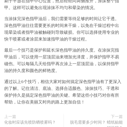
刷子平放在指甲中心位置，然后轻轻向两侧推开，涂抹整个指
甲。这样可以避免出现涂抹不均匀和晕染的情况。
当涂抹完深色指甲油后，我们需要等待足够的时间让它干透。
深色指甲油往往需要更长的时间来干燥，以免在干燥过程中出
现晕染或者指甲油被触碰到导致破损。你可以选择使用专业的
快干喷雾或者涂层来加速指甲油的干燥过程。
最后一个技巧是保护和延长深色指甲油的持久度。在涂抹完指
甲油后，可以使用一层顶层油来增加光泽度，并保护指甲不易
碰伤。可以每隔几天给指甲再次涂上一层顶层油，以保持指甲
油的持久度和颜色的鲜艳度。
通过以上6个技巧，相信大家对如何搞定深色指甲油有了更深入
的了解。记住清洁、底油、选择合适颜色、涂抹技巧、干透和
保护持久是搞定深色指甲油的关键。希望这些小技巧对你有所
帮助，让你在美丽又时尚的路上更加自信！
上一篇
下一篇
化妆时应该先喷防晒喷雾吗？
脱毛需要多少时间？ 蜡纸贴能