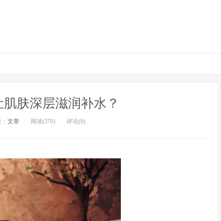
让肌肤深层滋润补水？
类：
文章
阅读(370)
评论(0)