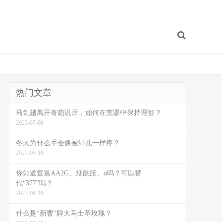
热门文章
马剑越离开奇葩说后，如何在荒谬中保持理智？
2023-07-06
冬天为什么手会像被针扎一样疼？
2023-05-10
你知道萱嘉AA2G、烟酰胺、α吗？可以替
代“377”吗？
2023-06-19
什么是“新曹”牌大马士革玫瑰？