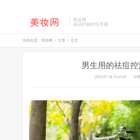
美妆网
精品护肤时尚手册
当前位置：
美妆网
>
文章
>
正文
男生用的祛痘控
2023-07-28 16:41:03
分