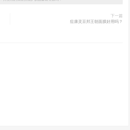
下一篇
痘康灵豆邦王朝面膜好用吗？