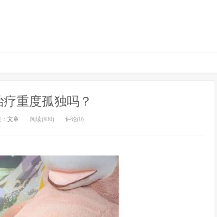
治疗重度孤独吗？
类：
文章
阅读(930)
评论(0)