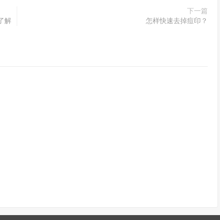
下一篇
了解
怎样快速去掉痘印？