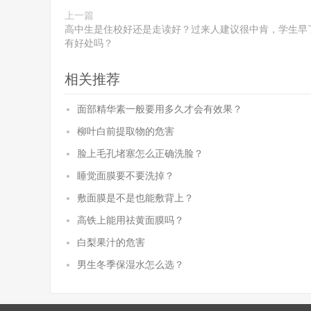
上一篇
高中生是住校好还是走读好？过来人建议很中肯，学生早
有好处吗？
相关推荐
面部精华素一般要用多久才会有效果？
柳叶白前提取物的危害
脸上毛孔堵塞怎么正确洗脸？
睡觉面膜要不要洗掉？
敷面膜是不是也能敷背上？
高铁上能用祛黄面膜吗？
白梨果汁的危害
男生冬季保湿水怎么选？