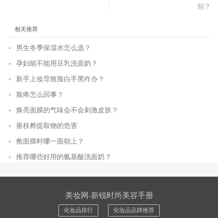
别？
相关推荐
男生冬季保湿水怎么选？
孕妇能不能用豆乳洗面奶？
新手上妆导致脸白手黑咋办？
脸疼怎么回事？
焕亮面膜的气味会不会刺激皮肤？
垂枝桦提取物的危害
敷面膜时哪一面朝上？
推荐哪些好用的氨基酸洗面奶？
美妆网-新锐时尚美容手册
化妆品排行
化妆品品牌推荐