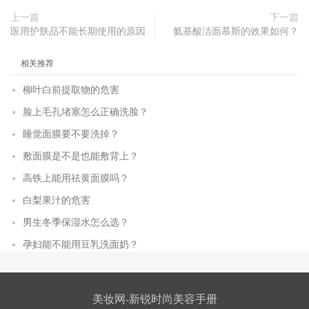
上一篇
下一篇
医用护肤品不能长期使用的原因
氨基酸洁面慕斯的效果如何？
相关推荐
柳叶白前提取物的危害
脸上毛孔堵塞怎么正确洗脸？
睡觉面膜要不要洗掉？
敷面膜是不是也能敷背上？
高铁上能用祛黄面膜吗？
白梨果汁的危害
男生冬季保湿水怎么选？
孕妇能不能用豆乳洗面奶？
美妆网-新锐时尚美容手册