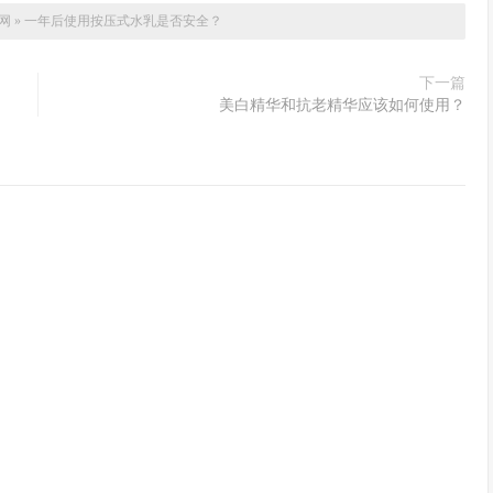
网
»
一年后使用按压式水乳是否安全？
下一篇
美白精华和抗老精华应该如何使用？