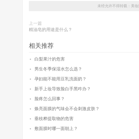
未经允许不得转载：
美妆
上一篇
精油皂的用途是什么？
相关推荐
白梨果汁的危害
男生冬季保湿水怎么选？
孕妇能不能用豆乳洗面奶？
新手上妆导致脸白手黑咋办？
脸疼怎么回事？
焕亮面膜的气味会不会刺激皮肤？
垂枝桦提取物的危害
敷面膜时哪一面朝上？