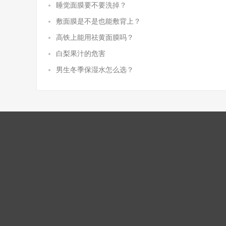
睡觉面膜要不要洗掉？
敷面膜是不是也能敷背上？
高铁上能用祛黄面膜吗？
白梨果汁的危害
男生冬季保湿水怎么选？