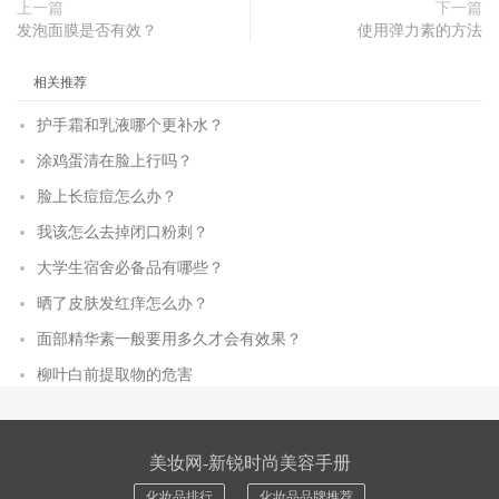
上一篇
下一篇
发泡面膜是否有效？
使用弹力素的方法
相关推荐
护手霜和乳液哪个更补水？
涂鸡蛋清在脸上行吗？
脸上长痘痘怎么办？
我该怎么去掉闭口粉刺？
大学生宿舍必备品有哪些？
晒了皮肤发红痒怎么办？
面部精华素一般要用多久才会有效果？
柳叶白前提取物的危害
美妆网-新锐时尚美容手册
化妆品排行
化妆品品牌推荐