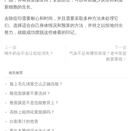
产品，并将其直接应用于受损部位，可以帮助减少炎症和刺激
新细胞的生长。
去除痘印需要耐心和时间，并且需要采取多种方法来处理它
们。选择适合自己身体情况和预算的方法，并持之以恒地付出
努力，就能成功摆脱这些难看的印记。
上一篇
下一篇
喝牛奶会不会让痘痘消失？
气血不足有哪些表现？老中医提
醒要重视！
相关推荐
脸上毛孔堵塞怎么正确洗脸？
睡觉面膜要不要洗掉？
敷面膜是不是也能敷背上？
高铁上能用祛黄面膜吗？
白梨果汁的危害
男生冬季保湿水怎么选？