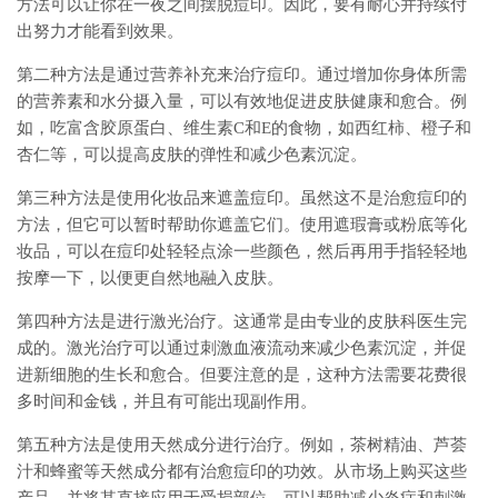
方法可以让你在一夜之间摆脱痘印。因此，要有耐心并持续付
出努力才能看到效果。
第二种方法是通过营养补充来治疗痘印。通过增加你身体所需
的营养素和水分摄入量，可以有效地促进皮肤健康和愈合。例
如，吃富含胶原蛋白、维生素C和E的食物，如西红柿、橙子和
杏仁等，可以提高皮肤的弹性和减少色素沉淀。
第三种方法是使用化妆品来遮盖痘印。虽然这不是治愈痘印的
方法，但它可以暂时帮助你遮盖它们。使用遮瑕膏或粉底等化
妆品，可以在痘印处轻轻点涂一些颜色，然后再用手指轻轻地
按摩一下，以便更自然地融入皮肤。
第四种方法是进行激光治疗。这通常是由专业的皮肤科医生完
成的。激光治疗可以通过刺激血液流动来减少色素沉淀，并促
进新细胞的生长和愈合。但要注意的是，这种方法需要花费很
多时间和金钱，并且有可能出现副作用。
第五种方法是使用天然成分进行治疗。例如，茶树精油、芦荟
汁和蜂蜜等天然成分都有治愈痘印的功效。从市场上购买这些