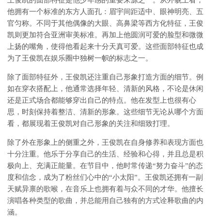
王俊凯的面部特征是他少年感的重要来源之一。从外貌上看，
他拥有一个标准的东方人面孔：眉宇间距适中、眼神明亮、五
官匀称。不同于其他偶像的大眼、高鼻梁等西方化特征，王俊
凯则更加符合亚洲审美标准。再加上他圆润可爱的脸型和微微
上扬的嘴角，使得他看起来十分天真可爱。这些面部特征也成
为了王俊凯在娱乐圈中独树一帜的标志之一。
除了面部特征外，王俊凯还注重自己形象打造方面的细节。例
如在穿衣搭配上，他通常选择年轻、清新的风格，不论是休闲
还是正式场合都能够穿出自己的特点。他在发型上也很有心
思，时刻保持着整洁、清新的形象。这些细节无论从哪个方面
看，都展现着王俊凯对自己形象的关注和细致打理。
除了外在形象上的侧重之外，王俊凯在自身修养和表现方面也
十分注重。他乐于分享自己的生活、经验和心得，并且总是积
极向上、充满正能量。在节目中，他时常传递“努力奋斗”的态
度和信念，成为了粉丝们心中的“小太阳”。王俊凯还拥有一副
天赋异禀的歌喉，在音乐上也拥有着与众不同的才华。他擅长
演唱各种类型的歌曲，并总能用自己独有的方式诠释歌曲的内
涵。