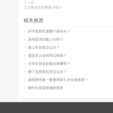
上一篇
三文鱼水光针要多少钱？
相关推荐
护手霜和乳液哪个更补水？
涂鸡蛋清在脸上行吗？
脸上长痘痘怎么办？
我该怎么去掉闭口粉刺？
大学生宿舍必备品有哪些？
晒了皮肤发红痒怎么办？
面部精华素一般要用多久才会有效果？
柳叶白前提取物的危害