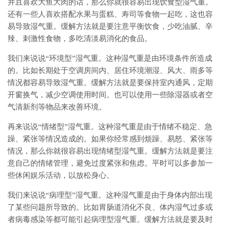
并且喜欢大鱼大肉的话，那么你就很容易出现饮食型湿气重。
还有一些人喜欢搭配水果与蛋糕、寿司等食物一起吃，这也容
易导致湿气重。缓解方法就是要注意平衡饮食，少吃油腻、辛
辣、刺激性食物，多吃清淡易消化的食品。
我们来说说“环境型”湿气重。这种湿气重是由环境条件所造成
的。比如长期处于空调房间内、居住环境潮湿、风大、雨多等
情况都容易导致湿气重。缓解方法就是要保持室内通风，定期
开窗换气，减少空调使用时间。也可以使用一些除湿器或者空
气清新剂等物品来改善环境。
再来说说“情绪型”湿气重。这种湿气重是由于情绪不稳定、急
躁、紧张等情况造成的。如果你经常感到烦躁、易怒、紧张等
情况，那么你就很容易出现情绪型湿气重。缓解方法就是要注
意自己的情绪管理，避免过度紧张和焦虑。平时可以多参加一
些休闲娱乐活动，以放松身心。
我们来说说“病理型”湿气重。这种湿气重是由于身体内部出现
了某些问题所导致的。比如胃肠道消化不良、体内湿气过多或
者病毒感染等都可能引起病理型湿气重。缓解方法就是要及时