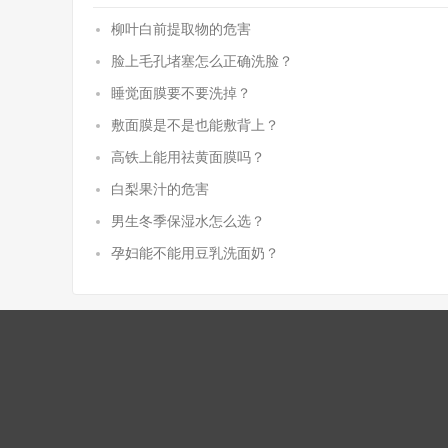
柳叶白前提取物的危害
脸上毛孔堵塞怎么正确洗脸？
睡觉面膜要不要洗掉？
敷面膜是不是也能敷背上？
高铁上能用祛黄面膜吗？
白梨果汁的危害
男生冬季保湿水怎么选？
孕妇能不能用豆乳洗面奶？