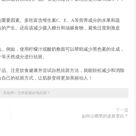
重要因素。多吃富含维生素C、E、A等营养成分的水果和蔬
点的产生。还应该减少摄入糖分和油腻食物，避免过度刺激皮
法。例如，使用柠檬汁或酸奶敷面可以帮助减少黑色素的生成，
汁等天然成分进行祛斑。
产品、注意饮食健康并尝试自然祛斑方法，就能轻松减少和消除
合自己的祛斑方式，让肌肤变得更加美丽动人！
：
美妆网
»
怎样能最好地祛斑？
下一篇
如何让晒黑的皮肤变白？