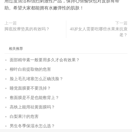
用过度清洁和强烈刺激性产品，保持心情愉快也对皮肤有帮
助。希望大家都能拥有水嫩弹性的肌肤！
上一篇
下一篇
脚底按摩垫真的有效吗？
40岁女人需要吃哪些水果来抗衰
老？
相关推荐
面部精华素一般要用多久才会有效果？
柳叶白前提取物的危害
脸上毛孔堵塞怎么正确洗脸？
睡觉面膜要不要洗掉？
敷面膜是不是也能敷背上？
高铁上能用祛黄面膜吗？
白梨果汁的危害
男生冬季保湿水怎么选？