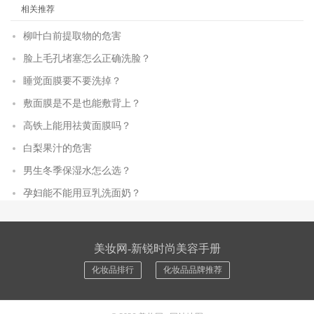
相关推荐
柳叶白前提取物的危害
脸上毛孔堵塞怎么正确洗脸？
睡觉面膜要不要洗掉？
敷面膜是不是也能敷背上？
高铁上能用祛黄面膜吗？
白梨果汁的危害
男生冬季保湿水怎么选？
孕妇能不能用豆乳洗面奶？
美妆网-新锐时尚美容手册
化妆品排行
化妆品品牌推荐