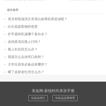
相关推荐
有没有既滋润又有美白效果的美容油呢？
白头翁提取物的危害
护手霜和乳液哪个更补水？
涂鸡蛋清在脸上行吗？
脸上长痘痘怎么办？
我该怎么去掉闭口粉刺？
大学生宿舍必备品有哪些？
晒了皮肤发红痒怎么办？
美妆网-新锐时尚美容手册
化妆品排行
化妆品品牌推荐