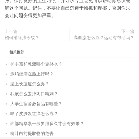
张。保持良好的卫生习惯，并寻求专业意见可以帮助你尽快缓
解这个问题。记住，不要让自己沉迷于搔抓和摩擦，否则你只
会让问题变得更加严重。
上一篇
下一篇
如何消除法令纹？
高血脂怎么办？运动有帮助吗？
相关推荐
护手霜和乳液哪个更补水？
涂鸡蛋清在脸上行吗？
脸上长痘痘怎么办？
我该怎么去掉闭口粉刺？
大学生宿舍必备品有哪些？
晒了皮肤发红痒怎么办？
面部精华素一般要用多久才会有效果？
柳叶白前提取物的危害