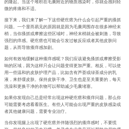
的隆起。当这个堆积在毛囊附近的物质感染时，你就会感到轻
微的疼痛和不适。
接下来，我们来了解一下这些硬疙瘩为什么会引起严重的搔抓
问题。一个显而易见的原因就是因为毛囊周围存在很多神经末
梢，当你搔抓或摩擦这些区域时，神经末梢就会被刺激，导致
强烈的痒感。硬疙瘩也可能会引发过敏反应或者其他皮肤问
题，从而导致瘙痒感加剧。
如何有效地缓解这种瘙痒感呢？我们应该避免搔抓或摩擦受影
响的区域，因为这样只会让问题变得更加严重。相反，可以使
用一些温和的皮肤护理产品，比如含有芦荟或绿茶成分的乳
液，来舒缓皮肤。保持皮肤干净、卫生也是至关重要的，每天
洗澡和更换干净的衣物可以帮助减少毛囊堵塞。
如果你发现自己总是经常出现这种硬疙瘩和瘙痒问题，那么你
可能需要考虑看看医生。有些人可能会出现严重的皮肤感染或
者其他健康问题，需要专业治疗。
当你发现腿上出现了硬疙瘩并伴随强烈的瘙痒感时，不要慌