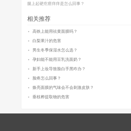
腿上起硬疙瘩痒痒是怎么回事？
相关推荐
高铁上能用祛黄面膜吗？
白梨果汁的危害
男生冬季保湿水怎么选？
孕妇能不能用豆乳洗面奶？
新手上妆导致脸白手黑咋办？
脸疼怎么回事？
焕亮面膜的气味会不会刺激皮肤？
垂枝桦提取物的危害