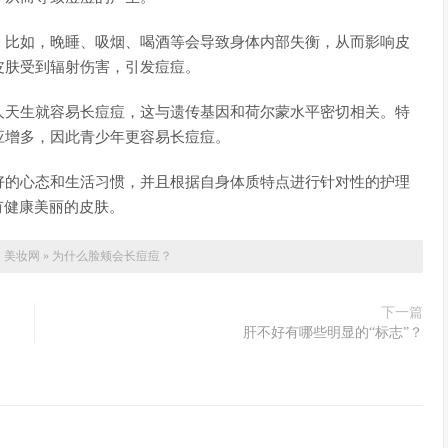
。比如，晚睡、吸烟、喝酒等会导致身体内部失衡，从而影响皮
皮肤受到辐射伤害，引发痘痘。
人天生就容易长痘痘，这与遗传基因和荷尔蒙水平密切相关。特
应增多，因此青少年更容易长痘痘。
好的心态和生活习惯，并且根据自身体质特点进行针对性的护理
有健康美丽的皮肤。
：
美妆网
»
为什么脸颊会长痘痘？
下一篇
肝不好有哪些明显的“标志”？