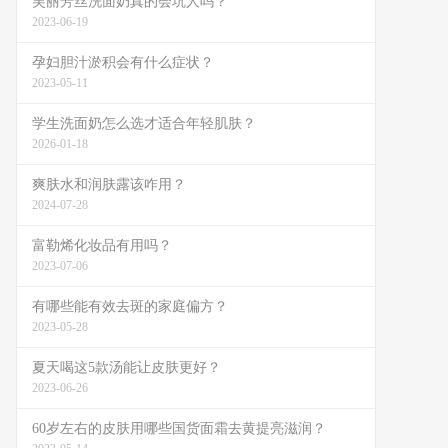
芙丽芳丝洗面奶真的会坑人吗？
2023-06-19
孕妇胆汁淤积会有什么症状？
2023-05-11
学生洗面奶怎么选才适合年轻肌肤？
2026-01-18
爽肤水和润肤露该咋用？
2024-07-28
富勒烯化妆品有用吗？
2023-07-06
有哪些能有效去斑的家庭偏方？
2023-05-28
夏天喝这5款汤能让皮肤更好？
2023-06-26
60岁左右的皮肤用哪些国货面霜去黄提亮滋润？