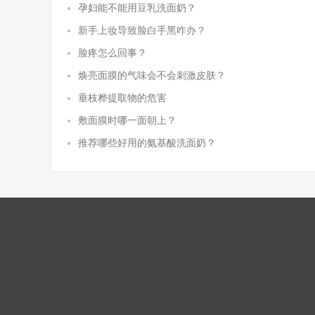
孕妇能不能用豆乳洗面奶？
新手上妆导致脸白手黑咋办？
脸疼怎么回事？
焕亮面膜的气味会不会刺激皮肤？
垂枝桦提取物的危害
敷面膜时哪一面朝上？
推荐哪些好用的氨基酸洗面奶？